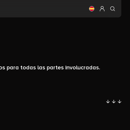
Cambia el idioma (
Configurar mi 
os para todas las partes involucradas.