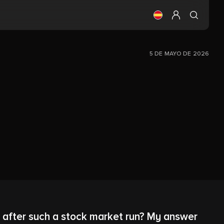
Cambia el idioma (
Configurar mi 
5 DE MAYO DE 2026
I after such a stock market run? My answer