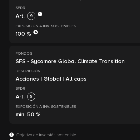
SFDR
1
Art.
9
EXPOSICIÓN A INV. SOSTENIBLES
A
100 %
FONDOS
SFS - Sycomore Global Climate Transition
DESCRIPCIÓN
Acciones
|
Global
|
All caps
SFDR
Art.
8
EXPOSICIÓN A INV. SOSTENIBLES
mìn.
50 %
1
Objetivo de inversión sostenible