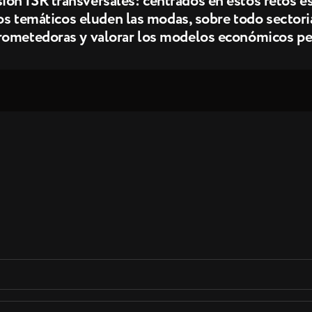
n ISR transversales: centrados en estos retos es
os temáticos eluden las modas, sobre todo sectorial
rometedoras y valorar los modelos económicos per