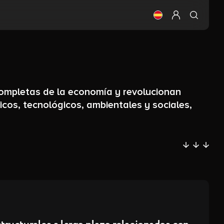
Cambia el idioma (
Configurar mi 
completas de la economía y revolucionan
cos, tecnológicos, ambientales y sociales,