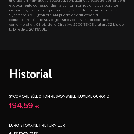
una acción individual o colectiva, consultar el prospecto del fondo y
el documento correspondiente con la información clave para los
inversores, así como la política de gestión de reclamaciones de
Sycomore AM. Sycomore AM puede decidir cesar la
comercialización de sus organismos de inversión colectiva
conforme al art. 93 bis de la Directiva 2009/65/CE y al art. 32 bis de
la Directiva 2011/61/UE.
Historial
SYCOMORE SÉLECTION RESPONSABLE (LUXEMBOURG) ID
194,59
€
EURO STOXX NET RETURN EUR