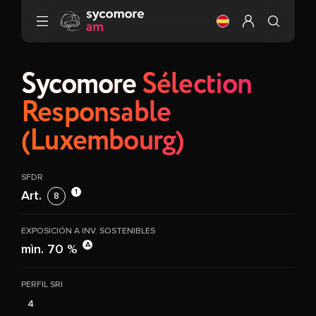
Ir al contenido
Cambia el idioma (
Configurar mi 
Sycomore
Sélection
Responsable
(Luxembourg)
SFDR
1
Art.
8
EXPOSICIÓN A INV. SOSTENIBLES
A
mìn. 70 %
PERFIL SRI
4