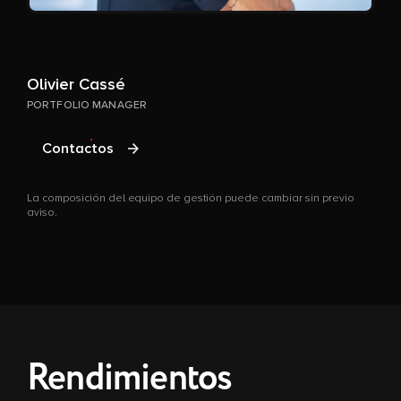
Olivier Cassé
G
PORTFOLIO MANAGER
P
Contactos
La composición del equipo de gestión puede cambiar sin previo
L
aviso.
a
Rendimientos