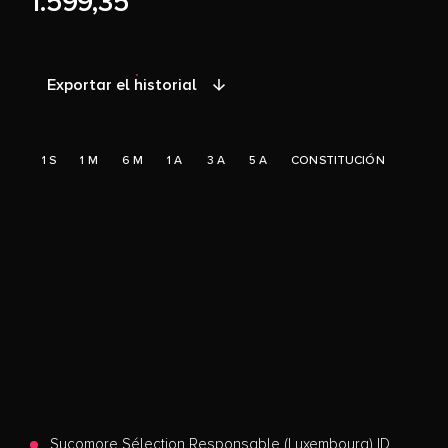
1.599,35
Exportar el historial
1 S
1 M
6 M
1 A
3 A
5 A
CONSTITUCIÓN
Sycomore Sélection Responsable (Luxembourg) ID