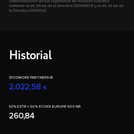
comercialización de sus organismos de inversión colectiva
conforme al art. 93 bis de la Directiva 2009/65/CE y al art. 32 bis de
la Directiva 2011/61/UE.
Historial
SYCOMORE PARTNERS IB
2.022,58
€
50% ESTR + 50% STOXX EUROPE 600 NR
260,84