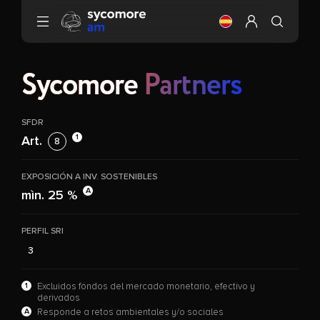
Ir al contenido
Cambia el idioma (
Configurar mi 
Sycomore
Partners
SFDR
1
Art.
8
EXPOSICIÓN A INV. SOSTENIBLES
A
mìn. 25 %
PERFIL SRI
3
1
Excluidos fondos del mercado monetario, efectivo y
derivados
A
Responde a retos ambientales y/o sociales