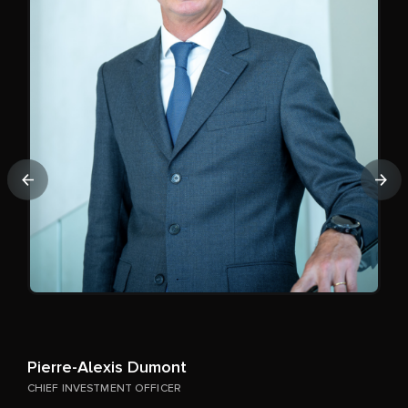
Anterior
Sig
A
P
L
a
Pierre-Alexis Dumont
CHIEF INVESTMENT OFFICER