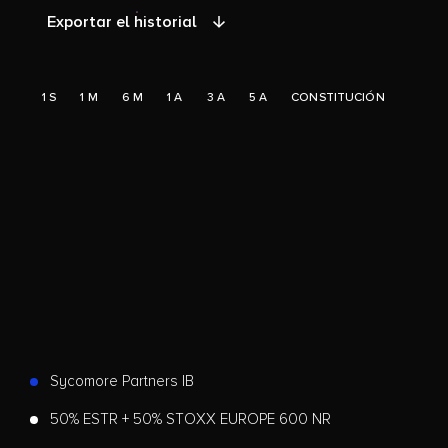
Exportar el historial
1 S
1 M
6 M
1 A
3 A
5 A
CONSTITUCIÓN
Sycomore Partners IB
50% ESTR + 50% STOXX EUROPE 600 NR